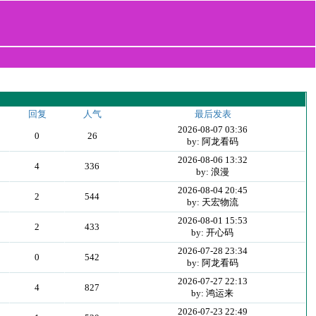
回复
人气
最后发表
2026-08-07 03:36
0
26
by: 阿龙看码
2026-08-06 13:32
4
336
by: 浪漫
2026-08-04 20:45
2
544
by: 天宏物流
2026-08-01 15:53
2
433
by: 开心码
2026-07-28 23:34
0
542
by: 阿龙看码
2026-07-27 22:13
4
827
by: 鸿运来
2026-07-23 22:49