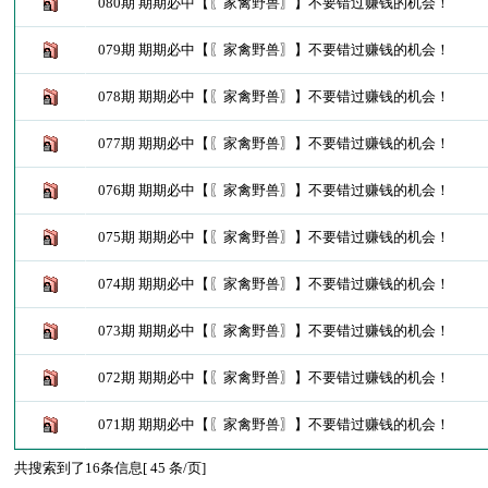
080期 期期必中【〖家禽野兽〗】不要错过赚钱的机会！
079期 期期必中【〖家禽野兽〗】不要错过赚钱的机会！
078期 期期必中【〖家禽野兽〗】不要错过赚钱的机会！
077期 期期必中【〖家禽野兽〗】不要错过赚钱的机会！
076期 期期必中【〖家禽野兽〗】不要错过赚钱的机会！
075期 期期必中【〖家禽野兽〗】不要错过赚钱的机会！
074期 期期必中【〖家禽野兽〗】不要错过赚钱的机会！
073期 期期必中【〖家禽野兽〗】不要错过赚钱的机会！
072期 期期必中【〖家禽野兽〗】不要错过赚钱的机会！
071期 期期必中【〖家禽野兽〗】不要错过赚钱的机会！
共搜索到了16条信息[ 45 条/页]