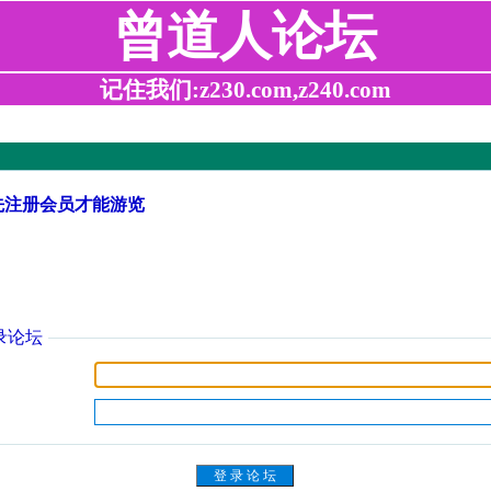
曾道人论坛
记住我们:z230.com,z240.com
先注册会员才能游览
录论坛