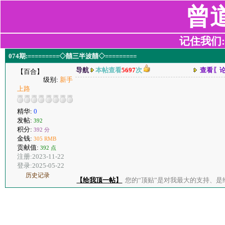
曾
记住我们:z2
074期:=========◇囍三半波囍◇=========
导航
本帖查看
5697
次
查看〖
【百合】
级别:
新手
上路
精华:
0
发帖:
392
积分:
392 分
金钱:
305 RMB
贡献值:
392 点
注册:2023-11-22
登录:2025-05-22
历史记录
【给我顶一帖】
您的“顶贴”是对我最大的支持、是给了我