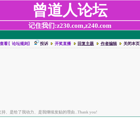
曾道人论坛
记住我们:z230.com,z240.com
查看〖论坛规则〗
投诉
开奖直播
回复主题
作者编辑
关闭本页
、是给了我动力、是我继续发贴的理由...Thank you!