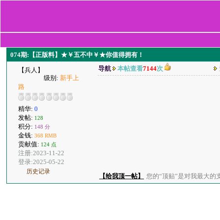
074期:【正版料】★￥五不中￥★你值得拥有！
导航
本帖查看
7144
次
【兵人】
级别:
新手上
路
精华:
0
发帖:
128
积分:
148 分
金钱:
368 RMB
贡献值:
124 点
注册:2023-11-22
登录:2025-05-22
历史记录
【给我顶一帖】
您的“顶贴”是对我最大的支持