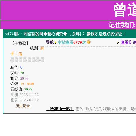
曾
记住我们:z2
<074期>：相信你的码◆精心研究◆〈 杀Ⅱ肖 〉赢钱才是最好的保证！
导航
本帖查看
6779
次
查看〖
【任我盈】
级别:
新
手上路
精华:
0
发帖:
20
积分:
20 分
金钱:
191 RMB
贡献值:
20 点
注册:2023-11-22
登录:2025-05-17
历史记录
【给我顶一帖】
您的“顶贴”是对我最大的支持、是给了我