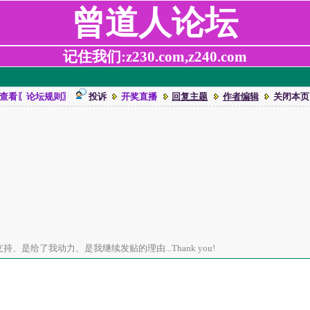
曾道人论坛
记住我们:z230.com,z240.com
查看〖论坛规则〗
投诉
开奖直播
回复主题
作者编辑
关闭本页
、是给了我动力、是我继续发贴的理由...Thank you!