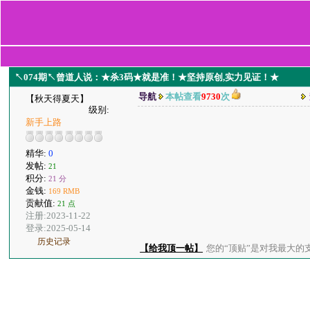
↖074期↖曾道人说：★杀3码★就是准！★坚持原创,实力见证！★
导航
本帖查看
9730
次
【秋天得夏天】
级别:
新手上路
精华:
0
发帖:
21
积分:
21 分
金钱:
169 RMB
贡献值:
21 点
注册:2023-11-22
登录:2025-05-14
历史记录
【给我顶一帖】
您的“顶贴”是对我最大的支持