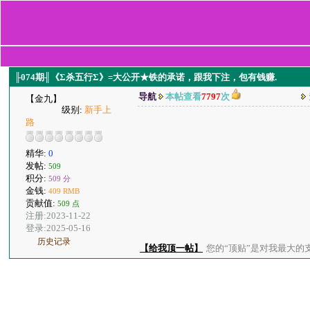
╟074期╢《Σ杀五行Σ》=大公开★铁的承诺，跟我下注，包有钱赚.
导航
本帖查看
7797
次
【金九】
级别:
新手上
路
精华:
0
发帖:
509
积分:
509 分
金钱:
409 RMB
贡献值:
509 点
注册:2023-11-22
登录:2025-05-16
历史记录
【给我顶一帖】
您的“顶贴”是对我最大的支持