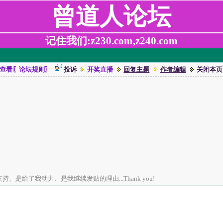
曾道人论坛
记住我们:z230.com,z240.com
查看〖论坛规则〗
投诉
开奖直播
回复主题
作者编辑
关闭本页
、是给了我动力、是我继续发贴的理由...Thank you!