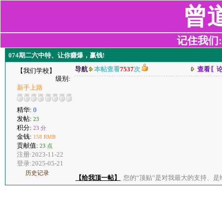
曾
记住我们:z2
074期二六中特、让你赚爆，赢钱!
导航
本帖查看
7537
次
查看〖
【我们学校】
级别:
新手上路
精华:
0
发帖:
23
积分:
23 分
金钱:
158 RMB
贡献值:
23 点
注册:2023-11-22
登录:2025-05-21
历史记录
【给我顶一帖】
您的“顶贴”是对我最大的支持、是给了我