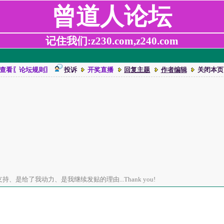
曾道人论坛
记住我们:z230.com,z240.com
查看〖论坛规则〗
投诉
开奖直播
回复主题
作者编辑
关闭本页
、是给了我动力、是我继续发贴的理由...Thank you!