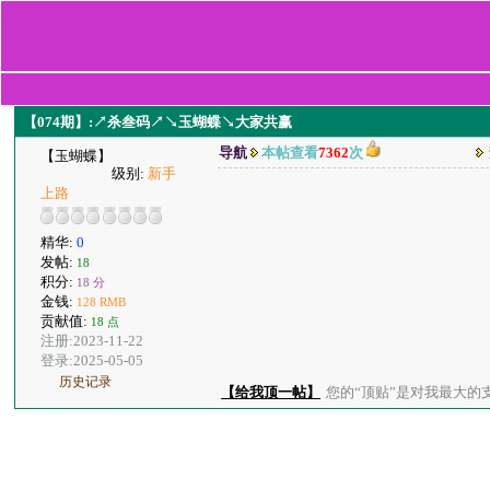
【074期】:↗杀叁码↗↘玉蝴蝶↘大家共赢
导航
本帖查看
7362
次
【玉蝴蝶】
级别:
新手
上路
精华:
0
发帖:
18
积分:
18 分
金钱:
128 RMB
贡献值:
18 点
注册:2023-11-22
登录:2025-05-05
历史记录
【给我顶一帖】
您的“顶贴”是对我最大的支持