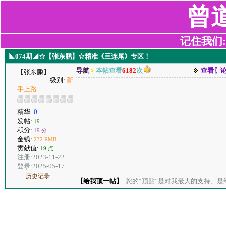
曾
记住我们:z2
◣074期◢☆【张东鹏】☆精准《三连尾》专区！
导航
本帖查看
6182
次
查看〖
【张东鹏】
级别:
新
手上路
精华:
0
发帖:
19
积分:
19 分
金钱:
232 RMB
贡献值:
19 点
注册:2023-11-22
登录:2025-05-17
历史记录
【给我顶一帖】
您的“顶贴”是对我最大的支持、是给了我