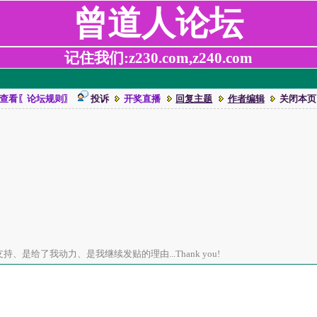
曾道人论坛
记住我们:z230.com,z240.com
查看〖论坛规则〗
投诉
开奖直播
回复主题
作者编辑
关闭本页
、是给了我动力、是我继续发贴的理由...Thank you!