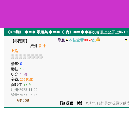
《074期》:◆〓◆ 零距离 ◆〓◆《6肖》◆〓◆◆喜欢请顶上,公开上料！3
导航
本帖查看
8852
次
【零距离】
级别:
新手
上路
精华:
0
发帖:
13
积分:
13 分
金钱:
263 RMB
贡献值:
13 点
注册:2023-11-22
登录:2025-05-15
历史记录
【给我顶一帖】
您的“顶贴”是对我最大的支持