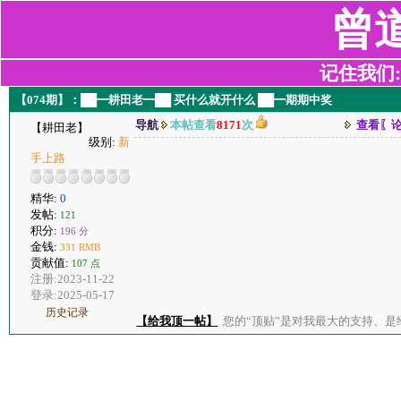
曾
记住我们:z2
【074期】：██━耕田老━██ 买什么就开什么 ██━期期中奖
导航
本帖查看
8171
次
查看〖
【耕田老】
级别:
新
手上路
精华:
0
发帖:
121
积分:
196 分
金钱:
331 RMB
贡献值:
107 点
注册:2023-11-22
登录:2025-05-17
历史记录
【给我顶一帖】
您的“顶贴”是对我最大的支持、是给了我