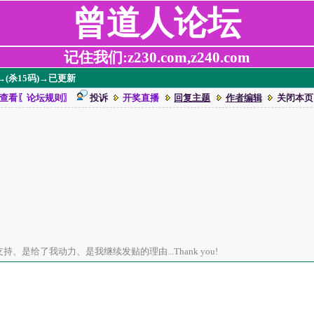
曾道人论坛
记住我们:z230.com,z240.com
)→(杀15码)→已更新
查看〖论坛规则〗
投诉
开奖直播
回复主题
作者编辑
关闭本页
、是给了我动力、是我继续发贴的理由...Thank you!