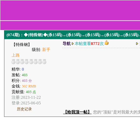
(074期)：◆{特殊钢}◆(杀15码)→(杀15码)→(杀15码)→(杀15码)→(杀15码
导航
本帖查看
8772
次
【特殊钢】
级别:
新手
上路
精华:
0
发帖:
403
积分:
403 分
金钱:
302 RMB
贡献值:
403 点
注册:2023-11-22
登录:2025-06-05
历史记录
【给我顶一帖】
您的“顶贴”是对我最大的支持