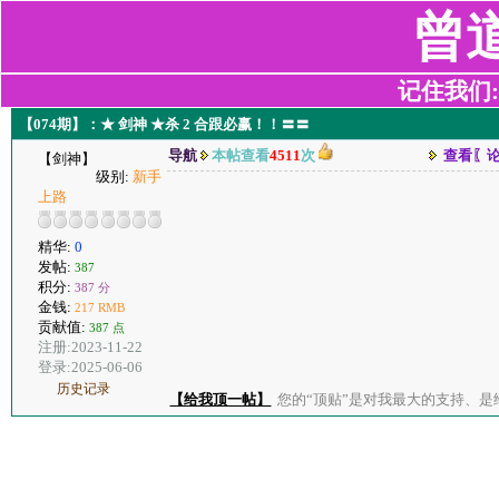
曾
记住我们:z2
【074期】：★ 剑神 ★杀 2 合跟必赢！！〓〓
导航
本帖查看
4511
次
查看〖
【剑神】
级别:
新手
上路
精华:
0
发帖:
387
积分:
387 分
金钱:
217 RMB
贡献值:
387 点
注册:2023-11-22
登录:2025-06-06
历史记录
【给我顶一帖】
您的“顶贴”是对我最大的支持、是给了我