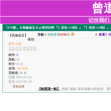
曾
记住我们:z2
「074期」＄高缘晶玄＄▲绝对好料『〖④肖+13码〗』『〖④肖+13码〗』
导航
本帖查看
8599
次
查看〖
【高缘晶玄】
级别:
新手上路
精华:
0
发帖:
21
积分:
21 分
金钱:
166 RMB
贡献值:
21 点
注册:2023-11-22
登录:2025-05-19
历史记录
【给我顶一帖】
您的“顶贴”是对我最大的支持、是给了我