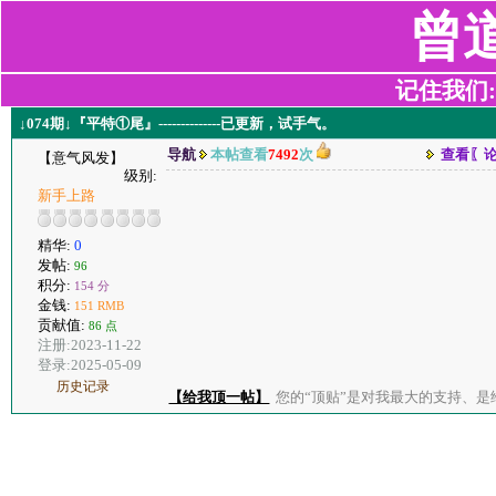
曾
记住我们:z2
↓074期↓『平特①尾』--------------已更新，试手气。
导航
本帖查看
7492
次
查看〖
【意气风发】
级别:
新手上路
精华:
0
发帖:
96
积分:
154 分
金钱:
151 RMB
贡献值:
86 点
注册:2023-11-22
登录:2025-05-09
历史记录
【给我顶一帖】
您的“顶贴”是对我最大的支持、是给了我