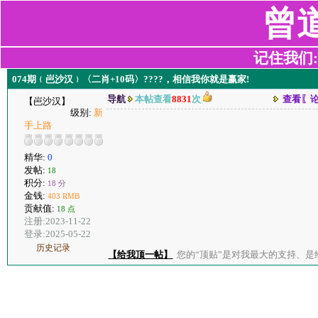
曾
记住我们:z2
074期﹛岜沙汉﹜〈二肖+10码〉????，相信我你就是赢家!
导航
本帖查看
8831
次
查看〖
【岜沙汉】
级别:
新
手上路
精华:
0
发帖:
18
积分:
18 分
金钱:
403 RMB
贡献值:
18 点
注册:2023-11-22
登录:2025-05-22
历史记录
【给我顶一帖】
您的“顶贴”是对我最大的支持、是给了我