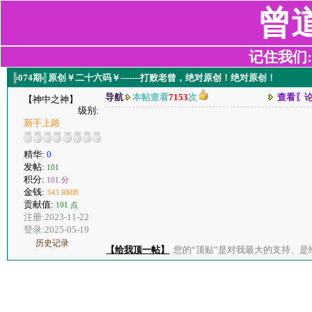
曾
记住我们:z2
╠074期╣原创￥二十六码￥-------打败老曾，绝对原创！绝对原创！
导航
本帖查看
7153
次
查看〖
【神中之神】
级别:
新手上路
精华:
0
发帖:
101
积分:
101 分
金钱:
343 RMB
贡献值:
101 点
注册:2023-11-22
登录:2025-05-19
历史记录
【给我顶一帖】
您的“顶贴”是对我最大的支持、是给了我