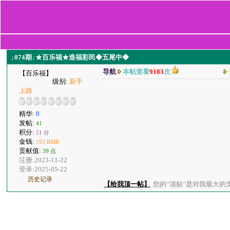
↓074期↓★百乐福★造福彩民◆五尾中◆
导航
本帖查看
9183
次
【百乐福】
级别:
新手
上路
精华:
0
发帖:
41
积分:
51 分
金钱:
193 RMB
贡献值:
39 点
注册:2023-11-22
登录:2025-05-22
历史记录
【给我顶一帖】
您的“顶贴”是对我最大的支持