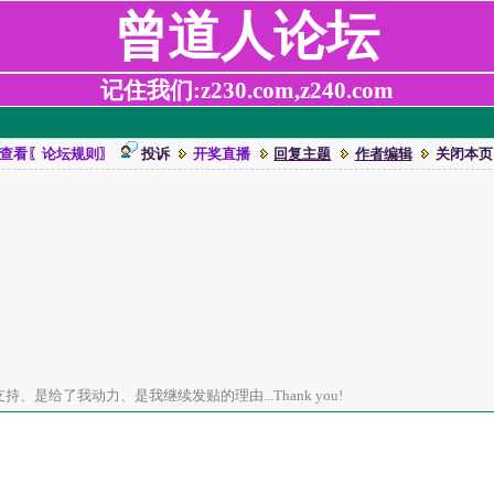
曾道人论坛
记住我们:z230.com,z240.com
查看〖论坛规则〗
投诉
开奖直播
回复主题
作者编辑
关闭本页
、是给了我动力、是我继续发贴的理由...Thank you!