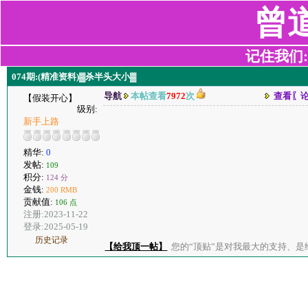
曾
记住我们:z2
074期:(精准资料)▓杀半头大小▓
导航
本帖查看
7972
次
查看〖
【假装开心】
级别:
新手上路
精华:
0
发帖:
109
积分:
124 分
金钱:
200 RMB
贡献值:
106 点
注册:2023-11-22
登录:2025-05-19
历史记录
【给我顶一帖】
您的“顶贴”是对我最大的支持、是给了我