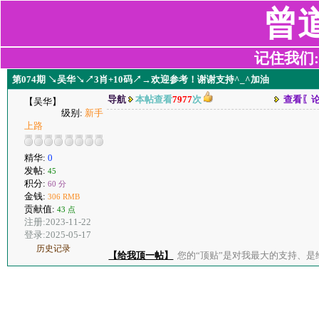
曾
记住我们:z2
第074期 ↘吴华↘↗3肖+10码↗→欢迎参考！谢谢支持^_^加油
导航
本帖查看
7977
次
查看〖
【吴华】
级别:
新手
上路
精华:
0
发帖:
45
积分:
60 分
金钱:
306 RMB
贡献值:
43 点
注册:2023-11-22
登录:2025-05-17
历史记录
【给我顶一帖】
您的“顶贴”是对我最大的支持、是给了我