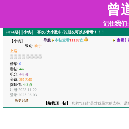
曾
记住我们:z2
╞ 074期╡╠小钱╣→喜欢√大小数中√的朋友可以多看看！！！
导航
本帖查看
11187
次
查看〖
【小钱】
级别:
新手
上路
精华:
0
发帖:
442
积分:
442 分
金钱:
385 RMB
贡献值:
442 点
注册:2023-11-22
登录:2025-06-03
历史记录
【给我顶一帖】
您的“顶贴”是对我最大的支持、是给了我