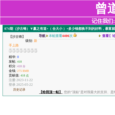
曾
记住我们:z2
074期（沙古锋）￥赢之有道+（ 合大小 ）+多少钱都换不到的好料，暴富
导航
本帖查看
4406
次
查看〖
【沙古锋】
级别:
新
手上路
精华:
0
发帖:
418
积分:
418 分
金钱:
275 RMB
贡献值:
418 点
注册:2023-11-22
登录:2025-05-22
历史记录
【给我顶一帖】
您的“顶贴”是对我最大的支持、是给了我