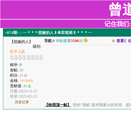
曾
记住我们:z2
<074期>：~~＊＊＊想嫁的人＄单双笔画＄＊＊＊~~
导航
本帖查看
3596
次
查看〖
【想嫁的人】
级别:
新手上路
精华:
0
发帖:
23
积分:
23 分
金钱:
249 RMB
贡献值:
23 点
注册:2023-11-22
登录:2025-05-22
历史记录
【给我顶一帖】
您的“顶贴”是对我最大的支持、是给了我