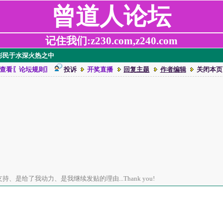
曾道人论坛
记住我们:z230.com,z240.com
！救彩民于水深火热之中
查看〖论坛规则〗
投诉
开奖直播
回复主题
作者编辑
关闭本页
、是给了我动力、是我继续发贴的理由...Thank you!