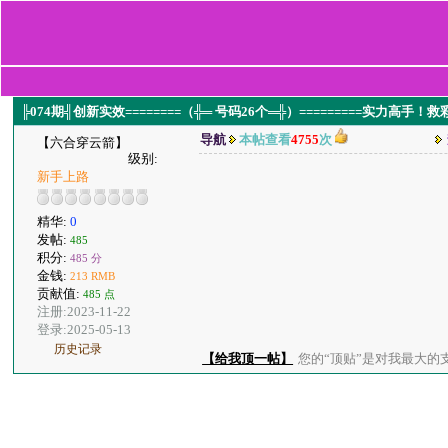
╠074期╣创新实效========（╬═ 号码26个═╬）=========实力高手
导航
本帖查看
4755
次
【六合穿云箭】
级别:
新手上路
精华:
0
发帖:
485
积分:
485 分
金钱:
213 RMB
贡献值:
485 点
注册:2023-11-22
登录:2025-05-13
历史记录
【给我顶一帖】
您的“顶贴”是对我最大的支持