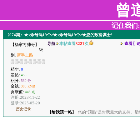
曾
记住我们:z2
〈074期〉★≮杀号码19个≯★≮杀号码19个≯★您的致富谋士!
导航
本帖查看
3221
次
查看〖
【杨家将帅哥】
级
别:
新手上路
精华:
0
发帖:
455
积分:
530 分
金钱:
300 RMB
贡献值:
445 点
注册:2023-11-22
登录:2025-05-20
历史记录
【给我顶一帖】
您的“顶贴”是对我最大的支持、是给了我