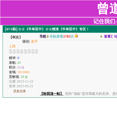
曾
记住我们:z2
╠074期╣☆☆《半单双中》☆☆精准《半单双中》专区！
导航
本帖查看
2783
次
查看〖
【啊真】
级别:
新手
上路
精华:
0
发帖:
23
积分:
23 分
金钱:
280 RMB
贡献值:
23 点
注册:2023-11-22
登录:2025-05-21
历史记录
【给我顶一帖】
您的“顶贴”是对我最大的支持、是给了我