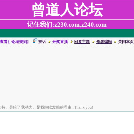
曾道人论坛
记住我们:z230.com,z240.com
查看〖论坛规则〗
投诉
开奖直播
回复主题
作者编辑
关闭本页
、是给了我动力、是我继续发贴的理由...Thank you!