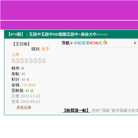
【074期】：五段中五段中DD期期五段中+保你大中=====
导航
本帖查看
4716
次
【王日南】
级别:
新手
上路
精华:
0
发帖:
45
积分:
45 分
金钱:
118 RMB
贡献值:
45 点
注册:2023-11-22
登录:2025-05-21
历史记录
【给我顶一帖】
您的“顶贴”是对我最大的支持