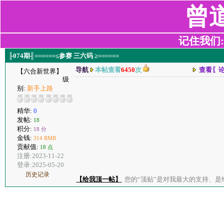
曾
记住我们:z2
╟074期╢======≤参赛 三六码 ≥======
导航
本帖查看
6450
次
查看〖
【六合新世界】
级
别:
新手上路
精华:
0
发帖:
18
积分:
18 分
金钱:
314 RMB
贡献值:
18 点
注册:2023-11-22
登录:2025-05-20
历史记录
【给我顶一帖】
您的“顶贴”是对我最大的支持、是给了我