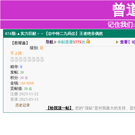
曾
记住我们:z2
074期:▲实力巨献－－【㊣中特二九码㊣】王者绝非偶然
导航
本帖查看
5775
次
查看〖
【蔡耀鑫】
级别:
新
手上路
精华:
0
发帖:
20
积分:
20 分
金钱:
268 RMB
贡献值:
20 点
注册:2023-11-22
登录:2025-05-15
历史记录
【给我顶一帖】
您的“顶贴”是对我最大的支持、是给了我