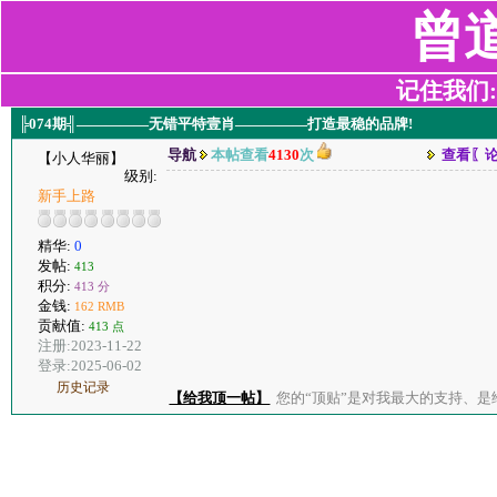
曾
记住我们:z2
╠074期╣—————无错平特壹肖—————打造最稳的品牌!
导航
本帖查看
4130
次
查看〖
【小人华丽】
级别:
新手上路
精华:
0
发帖:
413
积分:
413 分
金钱:
162 RMB
贡献值:
413 点
注册:2023-11-22
登录:2025-06-02
历史记录
【给我顶一帖】
您的“顶贴”是对我最大的支持、是给了我