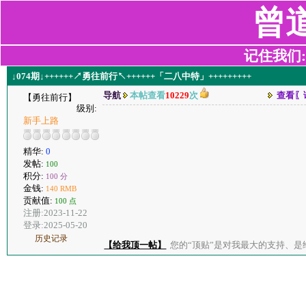
曾
记住我们:z2
↓074期↓++++++↗勇往前行↖++++++「二八中特」+++++++++
导航
本帖查看
10229
次
查看〖
【勇往前行】
级别:
新手上路
精华:
0
发帖:
100
积分:
100 分
金钱:
140 RMB
贡献值:
100 点
注册:2023-11-22
登录:2025-05-20
历史记录
【给我顶一帖】
您的“顶贴”是对我最大的支持、是给了我