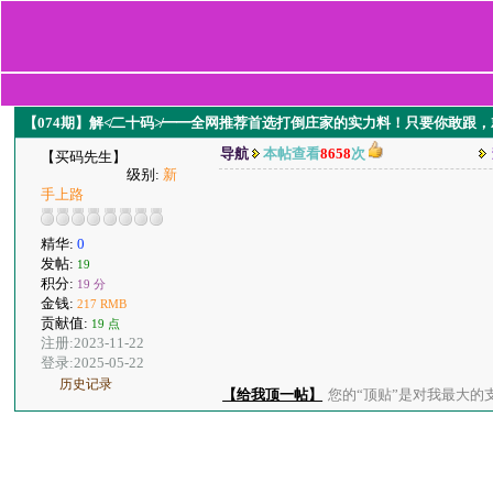
【074期】解≮二十码≯━━全网推荐首选打倒庄家的实力料！只要你敢跟
导航
本帖查看
8658
次
【买码先生】
级别:
新
手上路
精华:
0
发帖:
19
积分:
19 分
金钱:
217 RMB
贡献值:
19 点
注册:2023-11-22
登录:2025-05-22
历史记录
【给我顶一帖】
您的“顶贴”是对我最大的支持