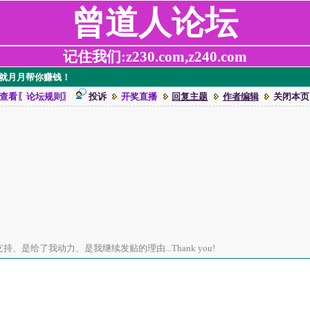
曾道人论坛
记住我们:z230.com,z240.com
，就月月帮你赚钱！
查看〖论坛规则〗
投诉
开奖直播
回复主题
作者编辑
关闭本页
、是给了我动力、是我继续发贴的理由...Thank you!