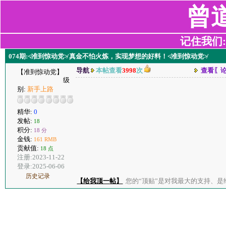
曾
记住我们:z2
074期:≮准到惊动党≯ 真金不怕火炼，实现梦想的好料！≮准到惊动党≯
导航
本帖查看
3998
次
查看〖
【准到惊动党】
级
别:
新手上路
精华:
0
发帖:
18
积分:
18 分
金钱:
161 RMB
贡献值:
18 点
注册:2023-11-22
登录:2025-06-06
历史记录
【给我顶一帖】
您的“顶贴”是对我最大的支持、是给了我