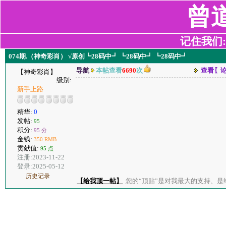
曾
记住我们:z2
074期.（神奇彩肖） √原创┗28码中┛ ┗28码中┛ ┗28码中┛
导航
本帖查看
6690
次
查看〖
【神奇彩肖】
级别:
新手上路
精华:
0
发帖:
95
积分:
95 分
金钱:
350 RMB
贡献值:
95 点
注册:2023-11-22
登录:2025-05-12
历史记录
【给我顶一帖】
您的“顶贴”是对我最大的支持、是给了我