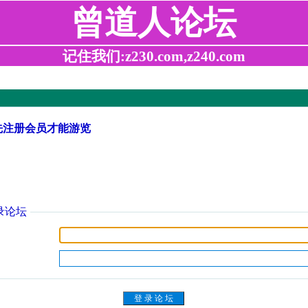
曾道人论坛
记住我们:z230.com,z240.com
先注册会员才能游览
录论坛