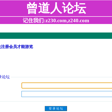
曾道人论坛
记住我们:z230.com,z240.com
先注册会员才能游览
录论坛