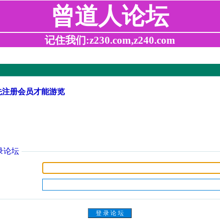
曾道人论坛
记住我们:z230.com,z240.com
先注册会员才能游览
录论坛