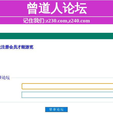
曾道人论坛
记住我们:z230.com,z240.com
先注册会员才能游览
录论坛