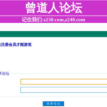
曾道人论坛
记住我们:z230.com,z240.com
先注册会员才能游览
录论坛