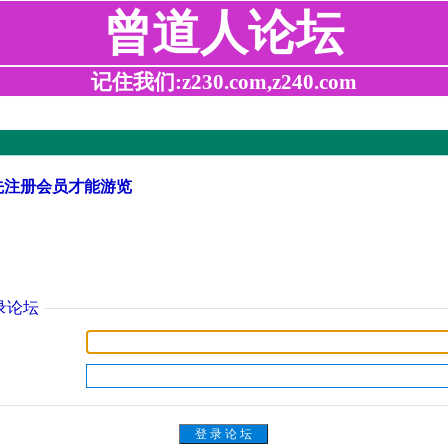
曾道人论坛
记住我们:z230.com,z240.com
先注册会员才能游览
录论坛