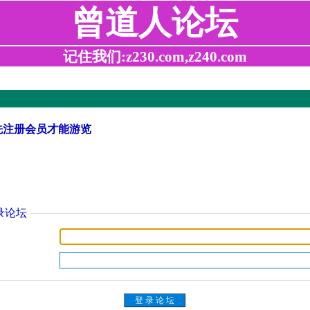
曾道人论坛
记住我们:z230.com,z240.com
先注册会员才能游览
录论坛