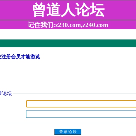
曾道人论坛
记住我们:z230.com,z240.com
先注册会员才能游览
录论坛