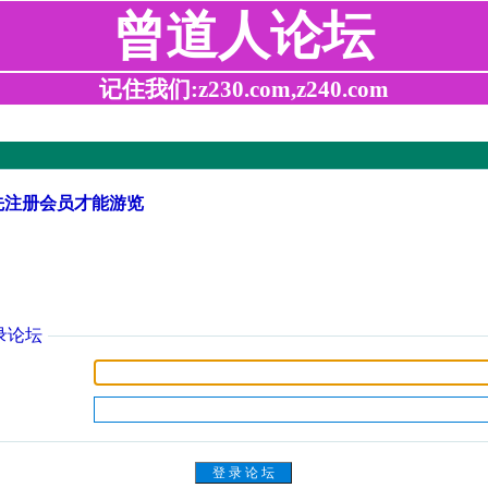
曾道人论坛
记住我们:z230.com,z240.com
先注册会员才能游览
录论坛