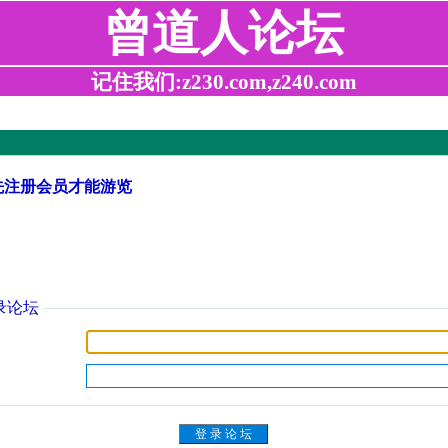
曾道人论坛
记住我们:z230.com,z240.com
先注册会员才能游览
录论坛