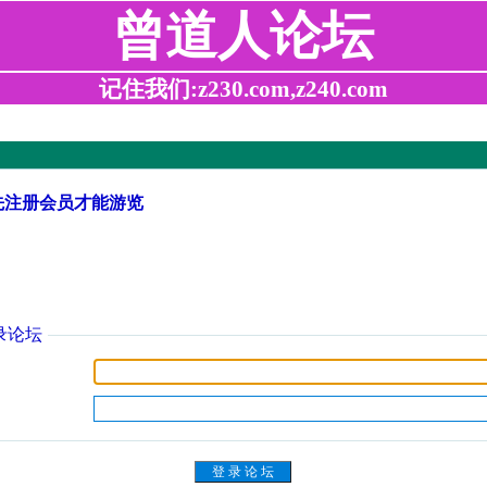
曾道人论坛
记住我们:z230.com,z240.com
先注册会员才能游览
录论坛