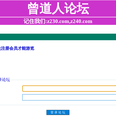
曾道人论坛
记住我们:z230.com,z240.com
先注册会员才能游览
录论坛