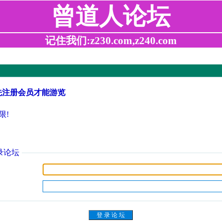
曾道人论坛
记住我们:z230.com,z240.com
先注册会员才能游览
限!
录论坛