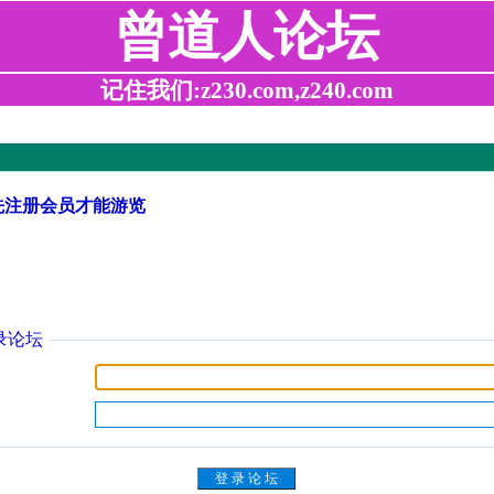
曾道人论坛
记住我们:z230.com,z240.com
先注册会员才能游览
录论坛